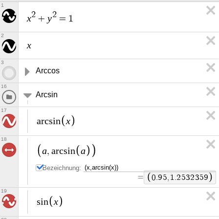
1
2
2
x
y
+
=
1
2
x
3
Arccos
16
Arcsin
17
x
a
r
c
s
i
n
18
a
a
,
a
r
c
s
i
n
Bezeichnung:
=
0
.
9
5
,
1
.
2
5
3
2
3
5
9
19
x
s
i
n