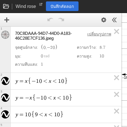
Wind rose
บันทึกคัดลอก
1
70C8DAAA-94D7-44D0-A183-
เปลี่ยนรูปภาพ
46C28E7CF136.jpeg
0
,
−
2
0
8
.
7
จุดศูนย์กลาง:
ความกว้าง:
0
1
0
มุม:
ความสูง:
1
ความทึบแสง:
2
y
x
x
=
−
1
0
<
<
1
0
3
y
x
x
=
−
−
1
0
<
<
1
0
4
y
x
=
1
0
9
<
<
1
0
5