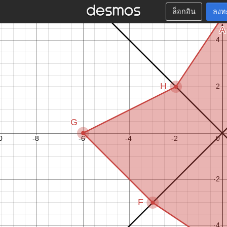
ล็อกอิน
ลงท