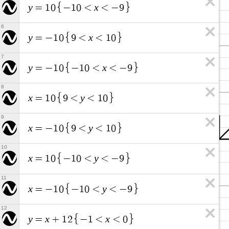
y
x
=
1
0
−
1
0
<
<
−
9
6
y
x
=
−
1
0
9
<
<
1
0
7
y
x
=
−
1
0
−
1
0
<
<
−
9
8
x
y
=
1
0
9
<
<
1
0
9
x
y
=
−
1
0
9
<
<
1
0
10
x
y
=
1
0
−
1
0
<
<
−
9
11
x
y
=
−
1
0
−
1
0
<
<
−
9
12
y
x
x
=
+
1
2
−
1
<
<
0