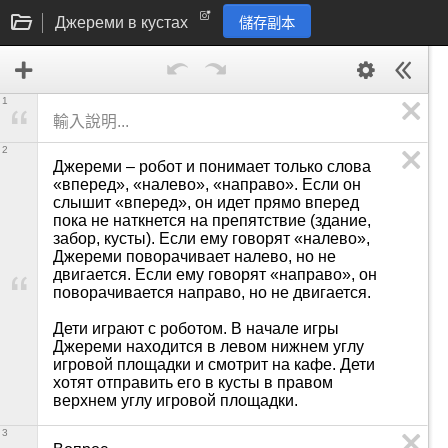
Джереми в кустах
儲存副本
1
2
Джереми – робот и понимает только слова 
«вперед», «налево», «направо». Если он 
слышит «вперед», он идет прямо вперед 
пока не наткнется на препятствие (здание, 
забор, кусты). Если ему говорят «налево», 
Джереми поворачивает налево, но не 
двигается. Если ему говорят «направо», он 
поворачивается направо, но не двигается.

Дети играют с роботом. В начале игры 
Джереми находится в левом нижнем углу 
игровой площадки и смотрит на кафе. Дети 
хотят отправить его в кусты в правом 
верхнем углу игровой площадки.
3