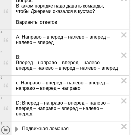
Вопрос

В каком порядке надо давать команды, 
чтобы Джереми оказался в кустах?

Варианты ответов
4
A: Направо – вперед – налево – вперед – 
налево – вперед
5
B: 	

Вперед – направо – вперед – налево – 
вперед – налево – вперед – налево – вперед
6
c: Направо – вперед – налево – вперед – 
направо – вперед – направо
7
D: Вперед – направо – вперед – налево – 
вперед – направо – вперед – налево – 
вперед
8
Подвижная ломаная