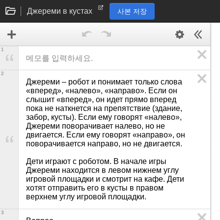
Джереми в кустах
사본 저장
1
2
Джереми – робот и понимает только слова 
«вперед», «налево», «направо». Если он 
слышит «вперед», он идет прямо вперед 
пока не наткнется на препятствие (здание, 
забор, кусты). Если ему говорят «налево», 
Джереми поворачивает налево, но не 
двигается. Если ему говорят «направо», он 
поворачивается направо, но не двигается.

Дети играют с роботом. В начале игры 
Джереми находится в левом нижнем углу 
игровой площадки и смотрит на кафе. Дети 
хотят отправить его в кусты в правом 
верхнем углу игровой площадки.
3