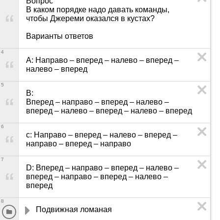
Вопрос

В каком порядке надо давать команды, 
чтобы Джереми оказался в кустах?

Варианты ответов
4
A: Направо – вперед – налево – вперед – 
налево – вперед
5
B: 	

Вперед – направо – вперед – налево – 
вперед – налево – вперед – налево – вперед
6
c: Направо – вперед – налево – вперед – 
направо – вперед – направо
7
D: Вперед – направо – вперед – налево – 
вперед – направо – вперед – налево – 
вперед
8
Подвижная ломаная