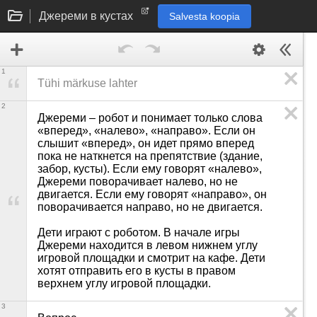
Джереми в кустах
Salvesta koopia
1
2
Джереми – робот и понимает только слова 
«вперед», «налево», «направо». Если он 
слышит «вперед», он идет прямо вперед 
пока не наткнется на препятствие (здание, 
забор, кусты). Если ему говорят «налево», 
Джереми поворачивает налево, но не 
двигается. Если ему говорят «направо», он 
поворачивается направо, но не двигается.

Дети играют с роботом. В начале игры 
Джереми находится в левом нижнем углу 
игровой площадки и смотрит на кафе. Дети 
хотят отправить его в кусты в правом 
верхнем углу игровой площадки.
3