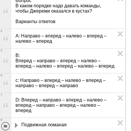
Вопрос

В каком порядке надо давать команды, 
чтобы Джереми оказался в кустах?

Варианты ответов
4
A: Направо – вперед – налево – вперед – 
налево – вперед
5
B: 	

Вперед – направо – вперед – налево – 
вперед – налево – вперед – налево – вперед
6
c: Направо – вперед – налево – вперед – 
направо – вперед – направо
7
D: Вперед – направо – вперед – налево – 
вперед – направо – вперед – налево – 
вперед
8
Подвижная ломаная