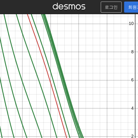
로그인
회원
−
1
0
1
2
3
4