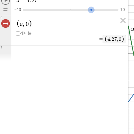
=
4
.
2
7
−
1
0
1
0
6
a
,
0
레이블
=
4
.
2
7
,
0
7