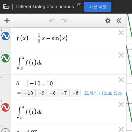
Different integration bounds
사본 저장
1
1
f
x
x
x
=
−
s
i
n
2
2
x
∫
f
t
d
t
b
3
b
=
−
1
0
.
.
.
1
0
=
21개의 리스트 요소
−
1
0
−
9
−
8
−
7
−
6
−
5
−
4
−
3
−
2
4
x
∫
f
t
d
t
a
5
a