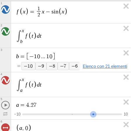
1
1
f
x
x
x
=
−
s
i
n
2
2
x
∫
f
t
d
t
b
3
b
=
−
1
0
.
.
.
1
0
=
−
1
0
−
9
−
8
−
7
−
6
−
5
−
4
−
3
−
2
Elenco con 21 elementi
4
x
∫
f
t
d
t
a
5
a
=
4
.
2
7
−
1
0
1
0
6
a
,
0