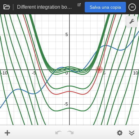
Different integration bounds
Salva una copia