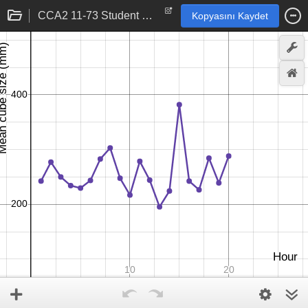
CCA2 11-73 Student eTool
Kopyasını Kaydet