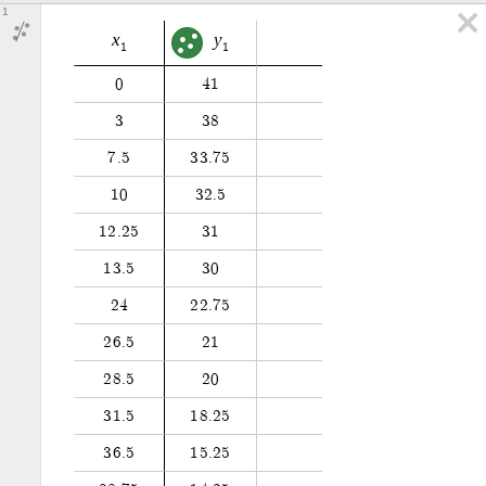
1
x
y
1
1
0
4
1
3
3
8
7
.
5
3
3
.
7
5
1
0
3
2
.
5
1
2
.
2
5
3
1
1
3
.
5
3
0
2
4
2
2
.
7
5
2
6
.
5
2
1
2
8
.
5
2
0
3
1
.
5
1
8
.
2
5
3
6
.
5
1
5
.
2
5