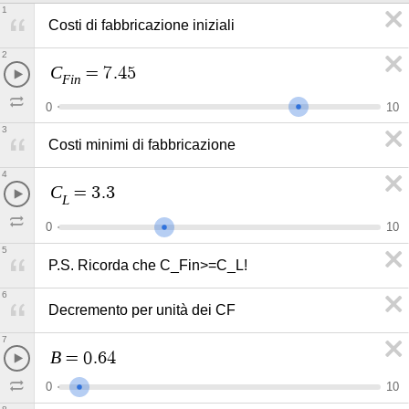
1
Costi di fabbricazione iniziali
2
C
=
7
.
4
5
F
i
n
0
1
0
3
Costi minimi di fabbricazione
4
C
=
3
.
3
L
0
1
0
5
P.S. Ricorda che C_Fin>=C_L!
6
Decremento per unità dei CF
7
B
=
0
.
6
4
0
1
0