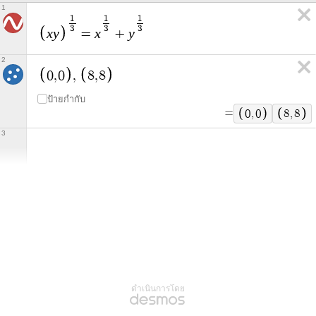
1
1
1
1
3
3
3
x
y
x
y
=
+
2
0
,
0
,
8
,
8
ป้ายกำกับ
=
0
,
0
8
,
8
3
ดำเนินการโดย