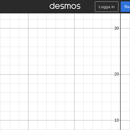
Logga in
Re