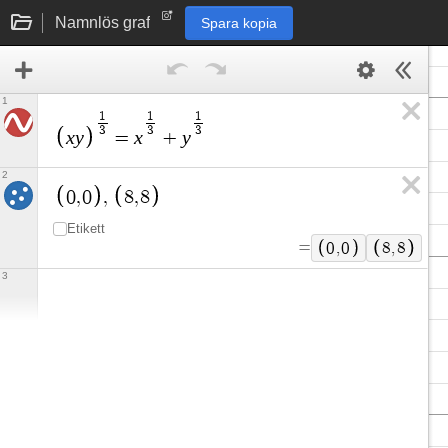
Namnlös graf
Spara kopia
1
1
1
1
3
3
3
x
y
x
y
=
+
2
0
,
0
,
8
,
8
Etikett
=
0
,
0
8
,
8
3