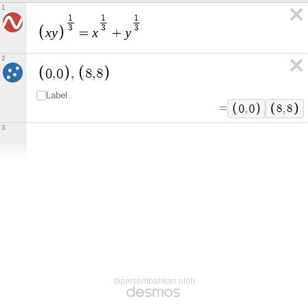
1
1
1
1
3
3
3
x
y
x
y
=
+
2
0
,
0
,
8
,
8
Label
=
0
,
0
8
,
8
3
dipersembahkan oleh