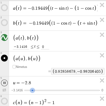
1
a
t
t
t
t
=
−
0
.
1
9
4
4
9
(
−
s
i
n
)
−
1
−
c
o
s
2
b
t
t
t
t
=
−
0
.
1
9
4
4
9
(
1
−
c
o
s
)
−
+
s
i
n
3
a
t
b
t
,
t
≤
≤
−
3
.
1
4
1
6
0
4
a
u
b
u
,
Nimetus
=
0
.
9
0
3
3
9
7
6
6
,
−
0
.
9
9
4
1
9
3
1
5
u
=
−
2
.
9
2
−
3
.
1
4
1
6
0
6
2
c
n
n
=
−
1
−
1