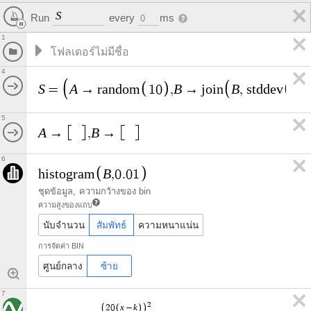
S
Run
every
ms
0
1
4
S
A
B
B
A
=
→
r
a
n
d
o
m
1
0
,
→
j
o
i
n
,
s
t
d
d
e
v
5
A
B
→
,
→
6
B
h
i
s
t
o
g
r
a
m
,
0
.
0
1
ชุดข้อมูล
ความกว้างของ bin
ความสูงของแถบ
นับจำนวน
สัมพัทธ์
ความหนาแน่น
การจัดค่า BIN
ศูนย์กลาง
ซ้าย
7
2
x
k
2
0
−