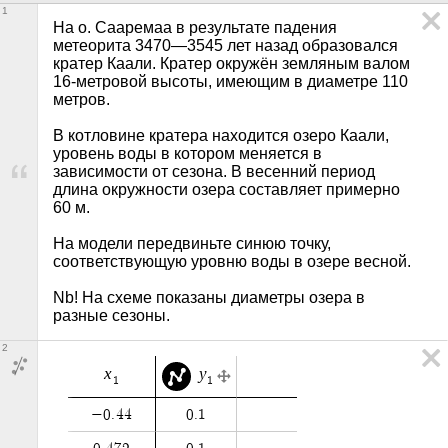
1
На о. Сааремаа в результате падения 
метеорита 3470—3545 лет назад образовался 
кратер Каали. Кратер окружён земляным валом 
16-метровой высоты, имеющим в диаметре 110 
метров. 

В котловине кратера находится озеро Каали, 
уровень воды в котором меняется в 
зависимости от сезона. В весенний период 
длина окружности озера составляет примерно 
60 м. 

На модели передвиньте синюю точку, 
соответствующую уровню воды в озере весной.

Nb! На схеме показаны диаметры озера в 
разные сезоны.
2
x
y
1
1
−
0
.
4
4
0
.
1