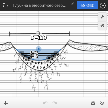
Глубина метеоритного озера Каали (Эстония)
保存副本