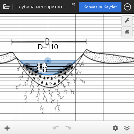
Глубина метеоритного озера Каали (Эстония)
Kopyasını Kaydet