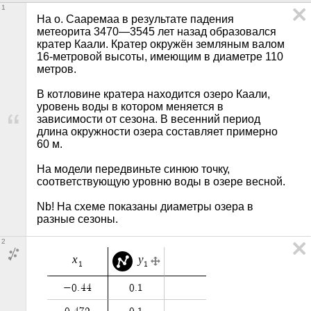
1
На о. Сааремаа в результате падения 
метеорита 3470—3545 лет назад образовался 
кратер Каали. Кратер окружён земляным валом 
16-метровой высоты, имеющим в диаметре 110 
метров. 

В котловине кратера находится озеро Каали, 
уровень воды в котором меняется в 
зависимости от сезона. В весенний период 
длина окружности озера составляет примерно 
60 м. 

На модели передвиньте синюю точку, 
соответствующую уровню воды в озере весной.

Nb! На схеме показаны диаметры озера в 
разные сезоны.
2
x
y
1
1
−
0
.
4
4
0
.
1