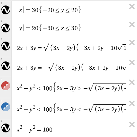
1
x
y
=
3
0
−
2
0
≤
≤
2
0
2
y
x
=
2
0
−
3
0
≤
≤
3
0
3
x
y
x
y
x
y
2
+
3
=
3
−
2
−
3
+
2
+
1
0
1
3
4
x
y
x
y
x
y
2
+
3
=
−
3
−
2
−
3
+
2
−
1
0
1
3
5
2
2
x
y
x
y
x
y
x
+
≤
1
0
0
2
+
3
≥
−
3
−
2
−
3
6
2
2
x
y
x
y
x
y
x
+
≤
1
0
0
2
+
3
≤
−
3
−
2
−
3
7
2
2
x
y
+
=
1
0
0