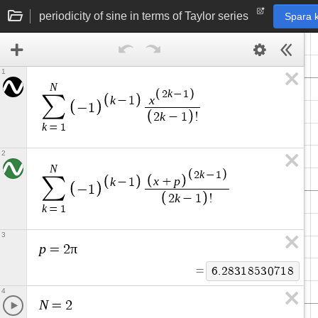
periodicity of sine in terms of Taylor series
Spara 
1
N
k
2
−
1
∑
k
x
−
1
−
1
k
2
−
1
!
k
=
1
2
N
k
2
−
1
x
p
∑
k
+
−
1
−
1
k
2
−
1
!
k
=
1
3
p
π
=
2
=
6
.
2
8
3
1
8
5
3
0
7
1
8
4
N
=
2