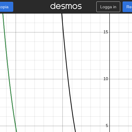
kopia
Logga in
Re