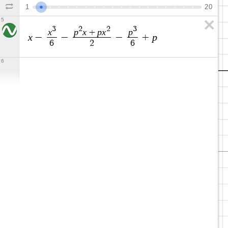
1
2
0
5
3
2
2
3
x
p
x
p
x
p
+
x
p
−
−
−
+
6
2
6
6