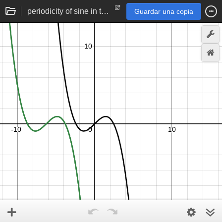
periodicity of sine in terms of Taylor series
Guardar una copia