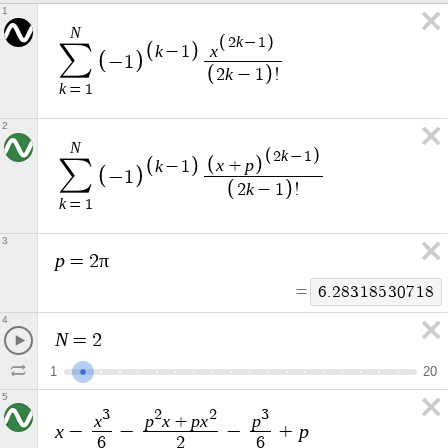
1
N
k
2
−
1
∑
k
x
−
1
−
1
k
2
−
1
!
k
=
1
2
N
k
2
−
1
x
p
∑
k
+
−
1
−
1
k
2
−
1
!
k
=
1
3
p
π
=
2
=
6
.
2
8
3
1
8
5
3
0
7
1
8
4
N
=
2
1
2
0
5
3
2
2
3
x
p
x
p
x
p
+
x
p
−
−
−
+
6
2
6