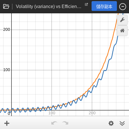
Volatility (variance) vs Efficiency (growth, slope)
儲存副本