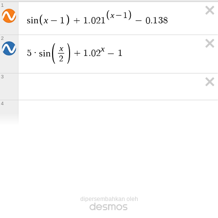
1
x
−
1
x
s
i
n
−
1
+
1
.
0
2
1
−
0
.
1
3
8
2
x
x
5
·
s
i
n
+
1
.
0
2
−
1
2
3
4
dipersembahkan oleh