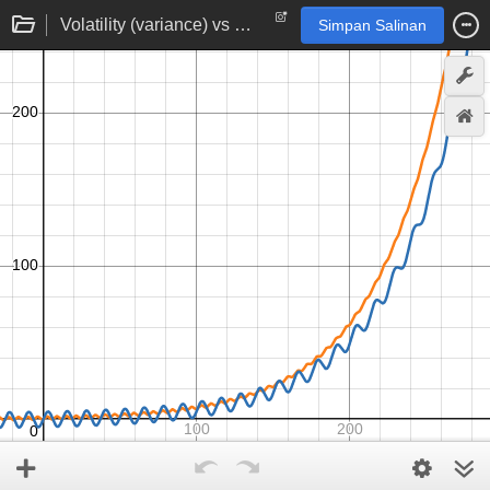
Volatility (variance) vs Efficiency (growth, slope)
Simpan Salinan