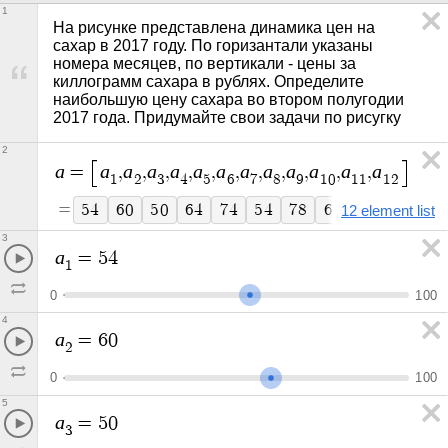
1
На рисунке представлена динамика цен на 
сахар в 2017 году. По горизантали указаны 
номера месяцев, по вертикали - цены за 
киллограмм сахара в рублях. Определите 
наибольшую цену сахара во втором полугодии 
2017 года. Придумайте свои задачи по рисугку
2
a
a
a
a
a
a
a
a
a
a
a
a
a
=
,
,
,
,
,
,
,
,
,
,
,
1
2
3
4
5
6
7
8
9
1
0
1
1
1
2
=
5
4
6
0
5
0
6
4
7
4
5
4
7
8
6
4
5
6
6
2
7
2
12 element list
3
a
=
5
4
1
0
1
0
0
4
a
=
6
0
2
0
1
0
0
5
a
=
5
0
3