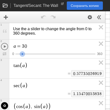
Tangent/Secant: The Wall
Сохранить копию
1
Use the a slider to change the angle from 0 to 
360 degrees.
2
a
=
3
0
0
3
6
0
3
a
t
a
n
=
0
.
5
7
7
3
5
0
2
6
9
1
9
4
a
s
e
c
=
1
.
1
5
4
7
0
0
5
3
8
3
8
5
a
a
c
o
s
,
s
i
n