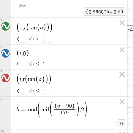
Имя
=
0
.
8
6
6
0
2
5
4
,
0
.
5
6
t
a
1
,
t
a
n
t
≤
≤
0
1
7
t
,
0
t
≤
≤
0
1
8
t
t
a
,
t
a
n
t
≤
≤
0
1
9
a
−
9
0
b
=
m
o
d
c
e
i
l
,
2
1
7
9
=
0
10