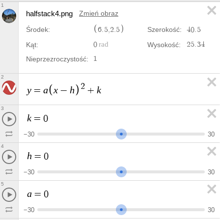
1
halfstack4.png
Zmień obraz
6
.
5
,
2
.
5
4
0
.
5
Środek:
Szerokość:
0
2
5
.
3
4
Kąt:
Wysokość:
1
Nieprzezroczystość:
2
2
y
a
x
h
k
=
−
+
3
k
=
0
−
3
0
3
0
4
h
=
0
−
3
0
3
0
5
a
=
0
−
3
0
3
0