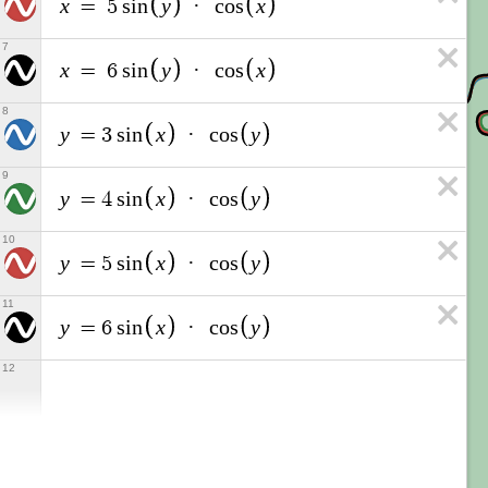
x
y
x
=
5
s
i
n
·
c
o
s
7
x
y
x
=
6
s
i
n
·
c
o
s
8
y
x
y
=
3
s
i
n
·
c
o
s
9
y
x
y
=
4
s
i
n
·
c
o
s
10
y
x
y
=
5
s
i
n
·
c
o
s
11
y
x
y
=
6
s
i
n
·
c
o
s
12