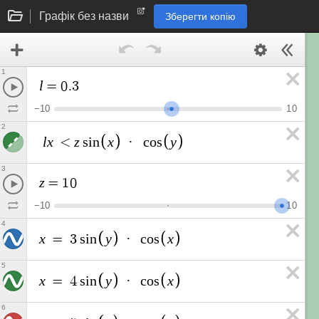
Графік без назви
Зберегти копію
1
l
=
0
.
3
−
1
0
1
0
2
l
x
z
x
y
<
s
i
n
·
c
o
s
3
z
=
1
0
−
1
0
1
0
4
x
y
x
=
3
s
i
n
·
c
o
s
5
x
y
x
=
4
s
i
n
·
c
o
s
6