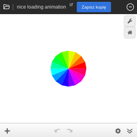
nice loading animation
Zapisz kopię