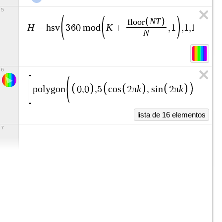
5
N
T
f
l
o
o
r
H
K
=
h
s
v
3
6
0
m
o
d
+
,
1
,
1
,
1
N
6
π
k
π
k
p
o
l
y
g
o
n
0
,
0
,
5
c
o
s
2
,
s
i
n
2
,
5
c
o
s
lista de 16 elementos
7