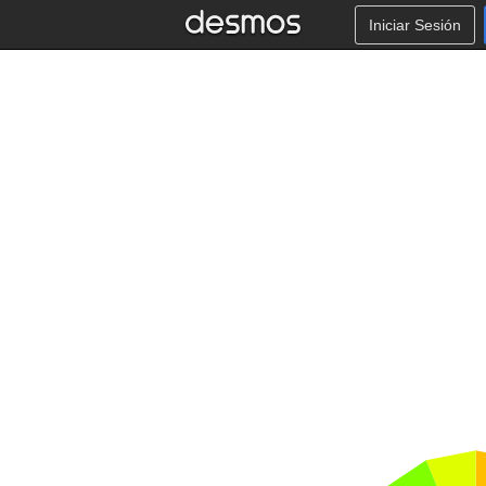
Iniciar Sesión
6
1
9
0
,
5
−
1
.
9
1
3
,
4
.
6
1
9
−
3
.
5
3
6
,
3
.
5
3
6
−
4
.
6
1
9
,
1
5
0
.
4
3
7
5
0
.
5
0
.
5
6
2
5
0
.
6
2
5
0
.
6
8
7
5
0
.
7
5
0
.
8
1
2
5
0
.