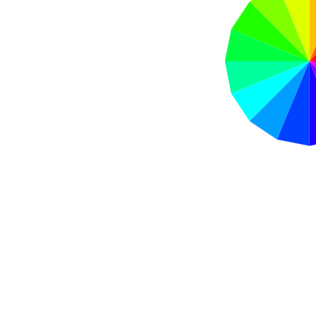
1
1
π
k
π
k
k
K
2
+
,
s
i
n
2
+
f
o
r
=
N
N