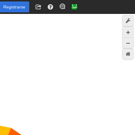
Registrarse
.
9
1
3
−
5
,
0
−
4
.
6
1
9
,
−
1
.
9
1
3
−
3
.
5
3
6
,
−
3
.
5
3
6
−
1
.
8
7
5