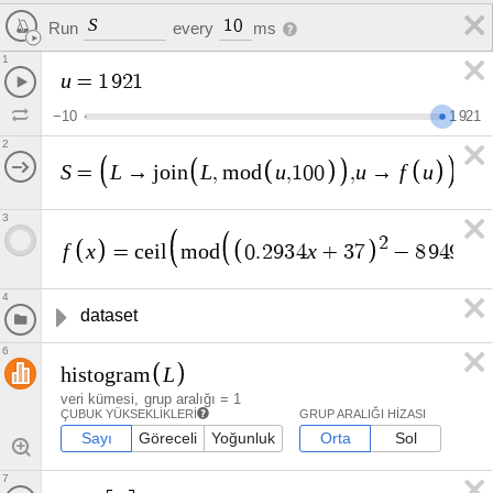
S
1
0
Run
every
ms
1
u
=
1
9
2
1
−
1
0
1
9
2
1
2
S
L
L
u
u
f
u
=
→
j
o
i
n
,
m
o
d
,
1
0
0
,
→
3
2
f
x
x
=
c
e
i
l
m
o
d
0
.
2
9
3
4
+
3
7
−
8
9
4
9
c
o
4
dataset
6
L
h
i
s
t
o
g
r
a
m
veri kümesi
grup aralığı
=
1
ÇUBUK YÜKSEKLIKLERI
GRUP ARALIĞI HIZASI
Sayı
Göreceli
Yoğunluk
Orta
Sol
7