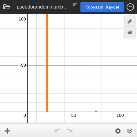
pseudorandom number generator by iterated mapping
Kopyasını Kaydet