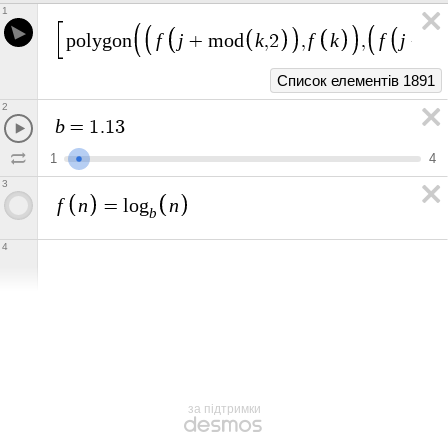
1
f
j
k
f
k
f
j
p
o
l
y
g
o
n
+
m
o
d
,
2
,
,
+
1
Список елементів 1891
2
b
=
1
.
1
3
1
4
3
f
n
n
=
l
o
g
b
4
за підтримки