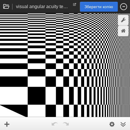
visual angular acuity test (varying-size grid)
Зберегти копію