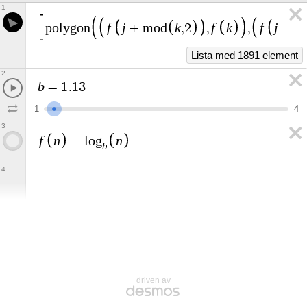
1
f
j
k
f
k
f
j
p
o
l
y
g
o
n
+
m
o
d
,
2
,
,
+
1
Lista med 1891 element
2
b
=
1
.
1
3
1
4
3
f
n
n
=
l
o
g
b
4
driven av