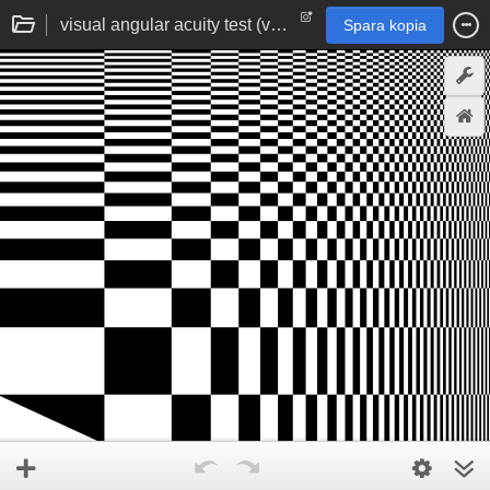
visual angular acuity test (varying-size grid)
Spara kopia