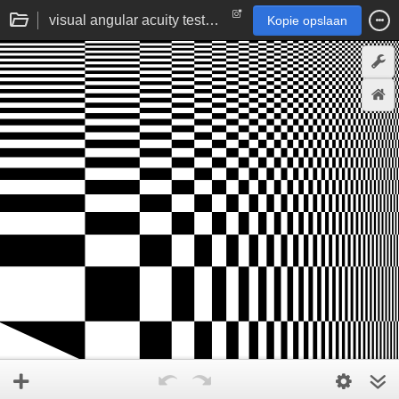
visual angular acuity test (varying-size grid)
Kopie opslaan