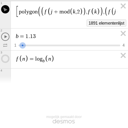
1
f
j
k
f
k
f
j
p
o
l
y
g
o
n
+
m
o
d
,
2
,
,
+
1
1891 elementenlijst
2
b
=
1
.
1
3
1
4
3
f
n
n
=
l
o
g
b
4
mogelijk gemaakt door