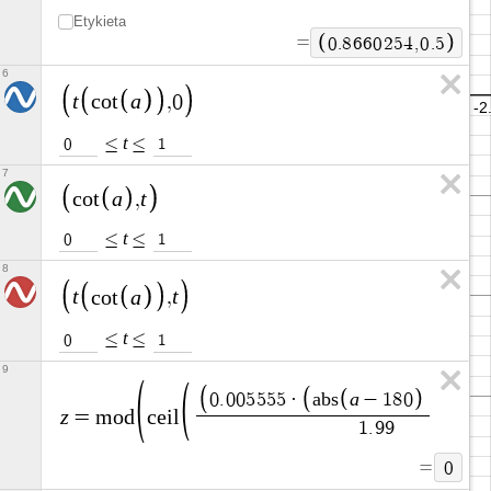
Etykieta
=
0
.
8
6
6
0
2
5
4
,
0
.
5
6
t
a
c
o
t
,
0
t
≤
≤
0
1
7
a
t
c
o
t
,
t
≤
≤
0
1
8
t
a
t
c
o
t
,
t
≤
≤
0
1
9
a
a
0
.
0
0
5
5
5
5
·
a
b
s
−
1
8
0
+
−
z
=
m
o
d
c
e
i
l
1
.
9
9
=
0