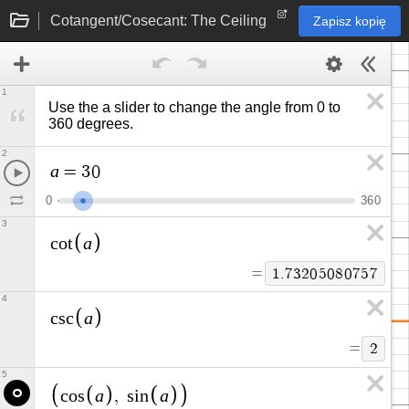
Cotangent/Cosecant: The Ceiling
Zapisz kopię
1
Use the a slider to change the angle from 0 to 
360 degrees.
2
a
=
3
0
0
3
6
0
3
a
c
o
t
=
1
.
7
3
2
0
5
0
8
0
7
5
7
4
a
c
s
c
=
2
5
a
a
c
o
s
,
s
i
n