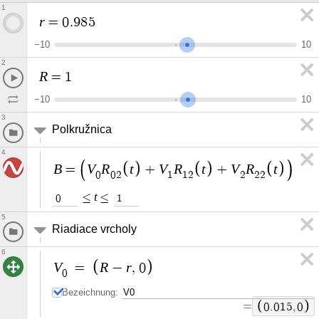
1
r
=
0
.
9
8
5
−
1
0
1
0
2
R
=
1
−
1
0
1
0
3
Polkružnica
4
B
V
R
t
V
R
t
V
R
t
=
+
+
0
0
2
1
1
2
2
2
2
t
≤
≤
0
1
5
Riadiace vrcholy
6
V
R
r
=
−
,
0
0
Bezeichnung:
=
0
.
0
1
5
,
0