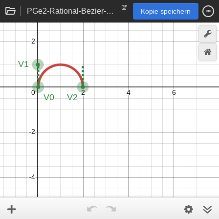
PGe2-Rational-Bezier-semicircle
Kopie speichern