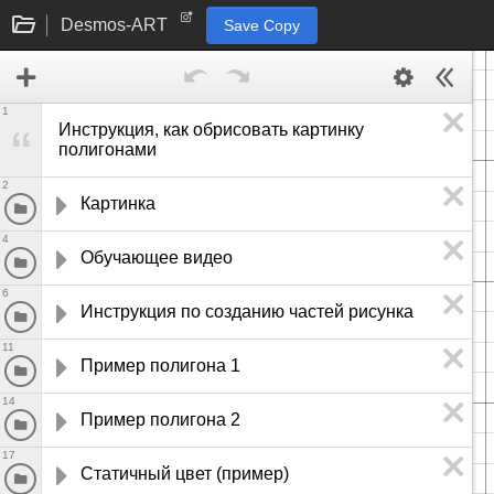
Desmos-ART
Save Copy
1
Инструкция, как обрисовать картинку 
полигонами
2
Картинка
4
Обучающее видео 
6
Инструкция по созданию частей рисунка
11
Пример полигона 1
14
Пример полигона 2
17
Статичный цвет (пример)