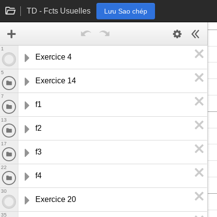
TD - Fcts Usuelles
Lưu Sao chép
1
Exercice 4
5
Exercice 14
7
f1
13
f2
17
f3
22
f4
30
Exercice 20
35