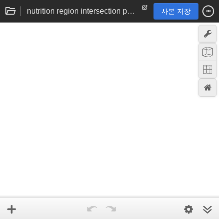
nutrition region intersection problem thing
사본 저장