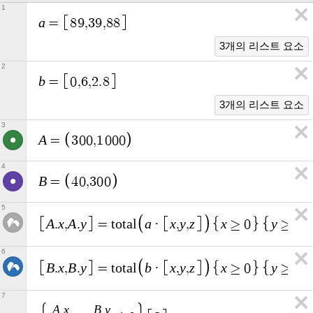
1
a
=
8
9
,
3
9
,
8
8
3개의 리스트 요소
2
b
=
0
,
6
,
2
.
8
3개의 리스트 요소
3
A
=
3
0
0
,
1
0
0
0
4
B
=
4
0
,
3
0
0
5
A
x
A
y
a
x
y
z
x
y
.
,
.
=
t
o
t
a
l
·
,
,
≥
0
≥
0
6
B
x
B
y
b
x
y
z
x
y
.
,
.
=
t
o
t
a
l
·
,
,
≥
0
≥
0
7
A
x
B
y
.
.