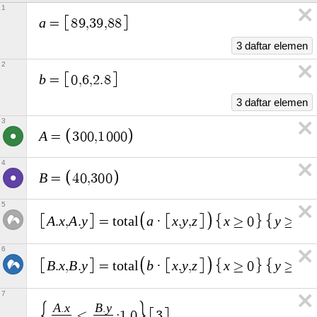
1
a
=
8
9
,
3
9
,
8
8
3 daftar elemen
2
b
=
0
,
6
,
2
.
8
3 daftar elemen
3
A
=
3
0
0
,
1
0
0
0
4
B
=
4
0
,
3
0
0
5
A
x
A
y
a
x
y
z
x
y
.
,
.
=
t
o
t
a
l
·
,
,
≥
0
≥
0
6
B
x
B
y
b
x
y
z
x
y
.
,
.
=
t
o
t
a
l
·
,
,
≥
0
≥
0
7
A
x
B
y
.
.
≤
:
1
,
0
3