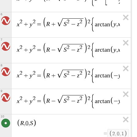
2
6
2
2
2
2
2
x
y
R
S
z
y
x
+
=
+
−
a
r
c
t
a
n
,
=
7
2
2
2
2
2
x
y
R
S
z
y
x
+
=
−
−
a
r
c
t
a
n
,
=
8
2
2
2
2
2
x
y
R
S
z
y
x
+
=
+
−
a
r
c
t
a
n
−
,
=
9
2
2
2
2
2
x
y
R
S
z
y
x
+
=
−
−
a
r
c
t
a
n
−
,
=
10
R
S
,
0
,
=
2
,
0
,
1