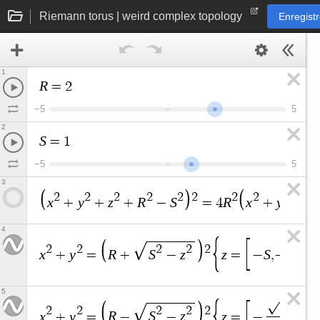
Riemann torus | weird complex topology
Enregistr
1
R
=
2
−
5
5
2
S
=
1
−
5
5
3
2
2
2
2
2
2
2
2
2
x
y
z
R
S
R
x
y
+
+
+
−
=
4
+
4
2
2
2
2
2
2
x
y
R
S
z
z
S
+
=
+
−
=
−
,
−
2
5
2
2
2
2
2
2
x
y
R
S
z
z
S
+
=
−
−
=
−
,
0
,