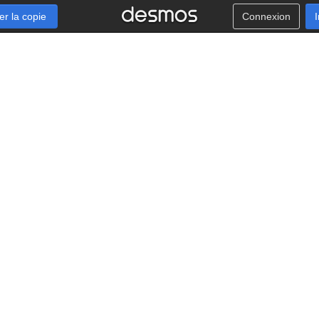
er la copie
Connexion
2
S
S
,
0
,
2
2
S
S
,