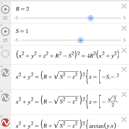
1
R
=
2
−
5
5
2
S
=
1
−
5
5
3
2
2
2
2
2
2
2
2
2
x
y
z
R
S
R
x
y
+
+
+
−
=
4
+
4
2
2
2
2
2
2
x
y
R
S
z
z
S
+
=
+
−
=
−
,
−
2
5
2
2
2
2
2
2
x
y
R
S
z
z
S
+
=
−
−
=
−
,
0
,
2
6
2
2
2
2
2
x
y
R
S
z
y
x
+
=
+
−
a
r
c
t
a
n
,
=