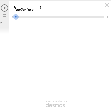
1
h
=
0
i
d
e
S
u
r
f
a
c
e
0
1
2
desenvolvida por